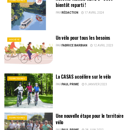
TERRITOIRES
bientôt reparti !
PAR
RÉDACTION
17 AVRIL 2024
Un vélo pour tous les besoins
SOCIÉTÉ
PAR
FABRICE BARBIAN
12 AVRIL 2023
La CASAS accélère sur le vélo
TERRITOIRES
PAR
PAUL PRIME
9 JANVIER 2023
Une nouvelle étape pour le territoire
TERRITOIRES
vélo
PAR
PAUL PRIME
28 JUIN 2022