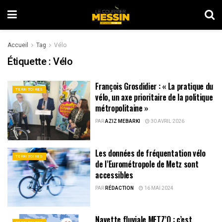
Accueil
Tag
Vélo
Étiquette :
Vélo
François Grosdidier : « La pratique du
TERRITOIRES
vélo, un axe prioritaire de la politique
métropolitaine »
PAR
AZIZ MEBARKI
30 AVRIL 2026
Les données de fréquentation vélo
TERRITOIRES
de l’Eurométropole de Metz sont
accessibles
PAR
RÉDACTION
16 MAI 2024
Navette fluviale METZ’O : c’est