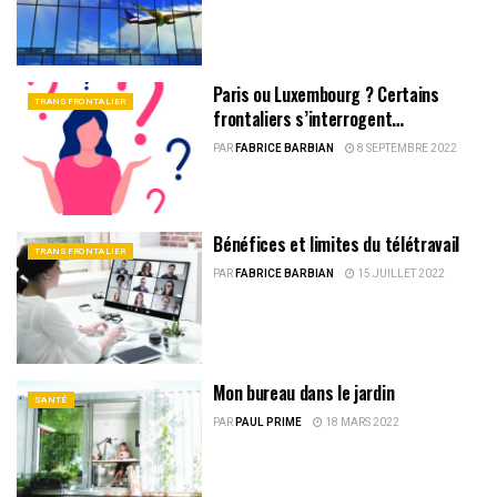
Paris ou Luxembourg ? Certains
TRANSFRONTALIER
frontaliers s’interrogent…
PAR
FABRICE BARBIAN
8 SEPTEMBRE 2022
Bénéfices et limites du télétravail
TRANSFRONTALIER
PAR
FABRICE BARBIAN
15 JUILLET 2022
Mon bureau dans le jardin
SANTÉ
PAR
PAUL PRIME
18 MARS 2022