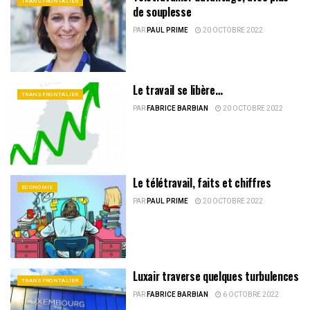
TRANSFRONTALIER
de souplesse
PAR
PAUL PRIME
20 OCTOBRE 2022
Le travail se libère…
TRANSFRONTALIER
PAR
FABRICE BARBIAN
20 OCTOBRE 2022
Le télétravail, faits et chiffres
ECONOMIE
PAR
PAUL PRIME
20 OCTOBRE 2022
Luxair traverse quelques turbulences
TRANSFRONTALIER
PAR
FABRICE BARBIAN
6 OCTOBRE 2022