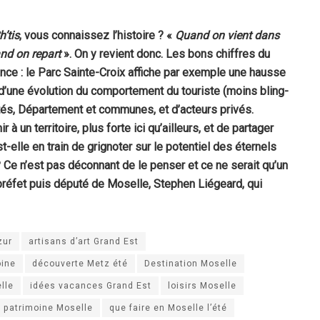
’tis
, vous connaissez l’histoire ? «
Quand on vient dans
and on repart
». On y revient donc. Les bons chiffres du
ce : le Parc Sainte-Croix affiche par exemple une hausse
 d’une évolution du comportement du touriste (moins bling-
ités, Département et communes, et d’acteurs privés.
 à un territoire, plus forte ici qu’ailleurs, et de partager
-elle en train de grignoter sur le potentiel des éternels
? Ce n’est pas déconnant de le penser et ce ne serait qu’un
-préfet puis député de Moselle, Stephen Liégeard, qui
zur
artisans d’art Grand Est
oine
découverte Metz été
Destination Moselle
lle
idées vacances Grand Est
loisirs Moselle
patrimoine Moselle
que faire en Moselle l’été