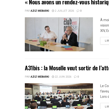
« Nous avons un rendez-vous histori
PAR
AZIZ MEBARKI
2 JUILLET 2026
0
À moi
visio
XIV, E
LI
A31bis : la Moselle veut sortir de l’at
PAR
AZIZ MEBARKI
22 JUIN 2026
0
Le Co
faveu
Lors 
LI