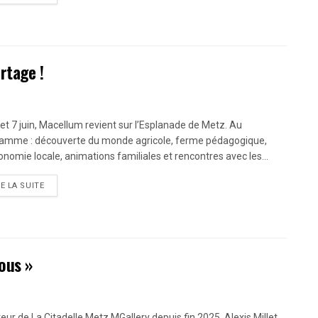
rtage !
 et 7 juin, Macellum revient sur l’Esplanade de Metz. Au
amme : découverte du monde agricole, ferme pédagogique,
onomie locale, animations familiales et rencontres avec les...
RE LA SUITE
tous »
teur de La Citadelle Metz MGallery depuis fin 2025, Alexis Millet