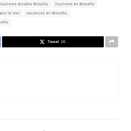
tourisme durable Moselle
Tourisme en Moselle
ans la mer
vacances en Moselle
selle
Tweet
20