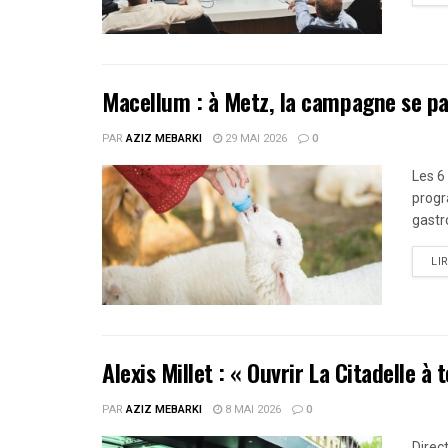
Macellum : à Metz, la campagne se pa
PAR
AZIZ MEBARKI
29 MAI 2026
0
Les 6
progr
gastr
LI
Alexis Millet : « Ouvrir La Citadelle à 
PAR
AZIZ MEBARKI
8 MAI 2026
0
Direc