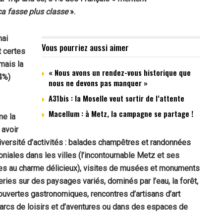
ça fasse plus classe
».
mai
Vous pourriez aussi aimer
t certes
mais la
« Nous avons un rendez-vous historique que
4%)
nous ne devons pas manquer »
A31bis : la Moselle veut sortir de l’attente
Macellum : à Metz, la campagne se partage !
me la
 avoir
 diversité d’activités : balades champêtres et randonnées
niales dans les villes (l’incontournable Metz et ses
ges au
charme délicieux), visites de musées et monuments
ries sur des paysages variés, dominés par l’eau, la forêt,
couvertes gastronomiques, rencontres d’artisans d’art
 parcs de loisirs et d’aventures ou dans des espaces de