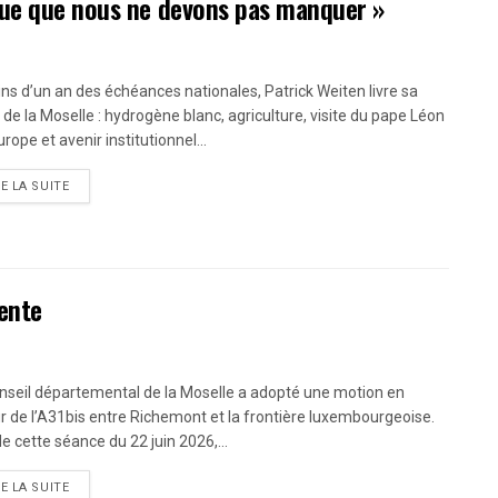
que que nous ne devons pas manquer »
ns d’un an des échéances nationales, Patrick Weiten livre sa
n de la Moselle : hydrogène blanc, agriculture, visite du pape Léon
urope et avenir institutionnel...
RE LA SUITE
tente
nseil départemental de la Moselle a adopté une motion en
r de l’A31bis entre Richemont et la frontière luxembourgeoise.
de cette séance du 22 juin 2026,...
RE LA SUITE