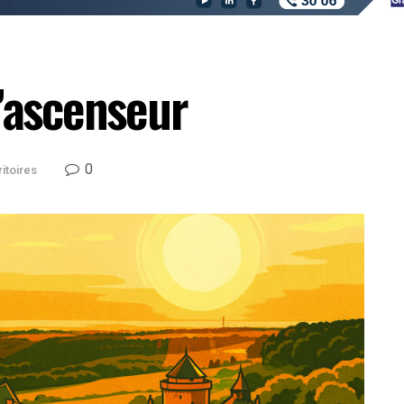
d’ascenseur
0
ritoires