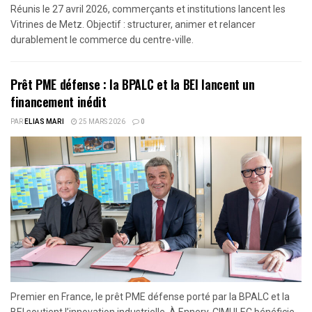
Réunis le 27 avril 2026, commerçants et institutions lancent les
Vitrines de Metz. Objectif : structurer, animer et relancer
durablement le commerce du centre-ville.
Prêt PME défense : la BPALC et la BEI lancent un
financement inédit
PAR
ELIAS MARI
25 MARS 2026
0
Premier en France, le prêt PME défense porté par la BPALC et la
BEI soutient l’innovation industrielle. À Ennery, CIMULEC bénéficie