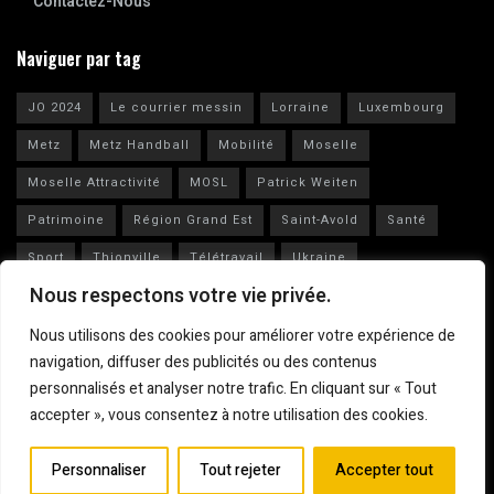
Contactez-Nous
Naviguer par tag
JO 2024
Le courrier messin
Lorraine
Luxembourg
Metz
Metz Handball
Mobilité
Moselle
Moselle Attractivité
MOSL
Patrick Weiten
Patrimoine
Région Grand Est
Saint-Avold
Santé
Sport
Thionville
Télétravail
Ukraine
Nous respectons votre vie privée.
Vianney Huguenot
Ville de Metz
Nous utilisons des cookies pour améliorer votre expérience de
navigation, diffuser des publicités ou des contenus
personnalisés et analyser notre trafic. En cliquant sur « Tout
accepter », vous consentez à notre utilisation des cookies.
Mentions légales
© 2023
Le Courrier Messin
Personnaliser
Tout rejeter
Accepter tout