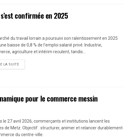
ié s’est confirmée en 2025
rché du travail lorrain a poursuivi son ralentissement en 2025
ne baisse de 0,8 % de l’emploi salarié privé. Industrie,
rce, agriculture et intérim reculent, tandis...
RE LA SUITE
 dynamique pour le commerce messin
s le 27 avril 2026, commerçants et institutions lancent les
nes de Metz. Objectif : structurer, animer et relancer durablement
mmerce du centre-ville.