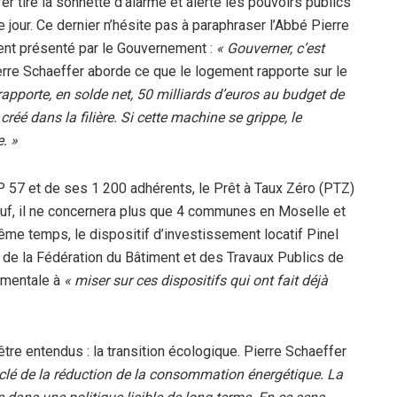
er tire la sonnette d’alarme et alerte les pouvoirs publics
jour. Ce dernier n’hésite pas à paraphraser l’Abbé Pierre
ent présenté par le Gouvernement :
« Gouverner, c’est
ierre Schaeffer aborde ce que le logement rapporte sur le
rapporte, en solde net, 50 milliards d’euros au budget de
créé dans la filière. Si cette machine se grippe, le
e. »
 57 et de ses 1 200 adhérents, le Prêt à Taux Zéro (PTZ)
euf, il ne concernera plus que 4 communes en Moselle et
ême temps, le dispositif d’investissement locatif Pinel
ent de la Fédération du Bâtiment et des Travaux Publics de
ementale à
« miser sur ces dispositifs qui ont fait déjà
être entendus : la transition écologique. Pierre Schaeffer
lé de la réduction de la consommation énergétique. La