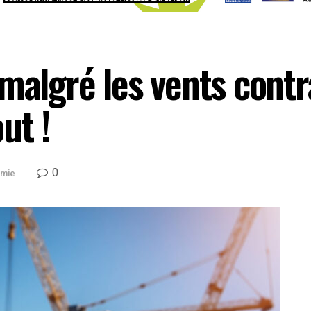
malgré les vents contra
ut !
0
mie