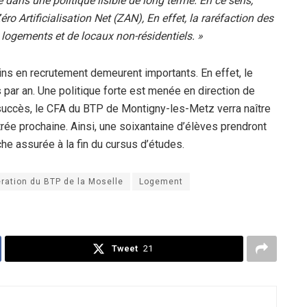
 dans une politique lisible de long terme. En ce sens,
Artificialisation Net (ZAN), En effet, la raréfaction des
e logements et de locaux non-résidentiels. »
ins en recrutement demeurent importants. En effet, le
par an. Une politique forte est menée en direction de
succès, le CFA du BTP de Montigny-les-Metz verra naître
trée prochaine. Ainsi, une soixantaine d’élèves prendront
he assurée à la fin du cursus d’études.
ration du BTP de la Moselle
Logement
Tweet
21