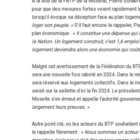
À la tête de la FBTP de la Moselle, Pierre Schaeff
pour que des mesures fortes voient rapidement le 
lorsqu’il évoque sa déception face au plan logem
loger son peuple. »
S’il faut encore le rappeler, P
plan économique :
« Il constitue une dépense qui 
la Nation. Un logement construit, c’est 1,6 emploi 
logement deviendra alors une économie qui coût
Malgré cet avertissement de la Fédération du BTP
sera une nouvelle fois raboté en 2024. Dans le n
sera réservé aux logements collectifs. Dans le m
serait sur la sellette d’ici la fin 2024. Le présid
Moselle s’en émeut et appelle l’autorité gouvern
largement leurs preuves. »
Autre point clé, où les acteurs du BTP souhaitent 
le rappelle fièrement :
« Nous sommes un acteur c