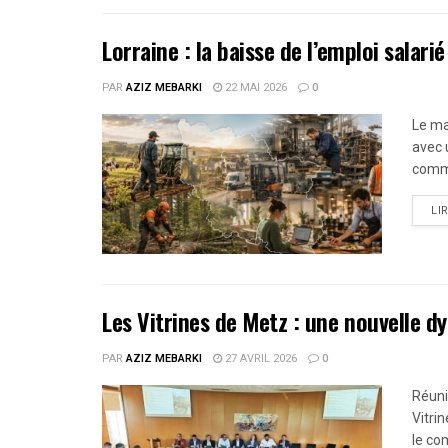
Lorraine : la baisse de l’emploi salar
PAR
AZIZ MEBARKI
22 MAI 2026
0
Le ma
avec u
comme
LI
Les Vitrines de Metz : une nouvelle
PAR
AZIZ MEBARKI
27 AVRIL 2026
0
Réuni
Vitri
le co