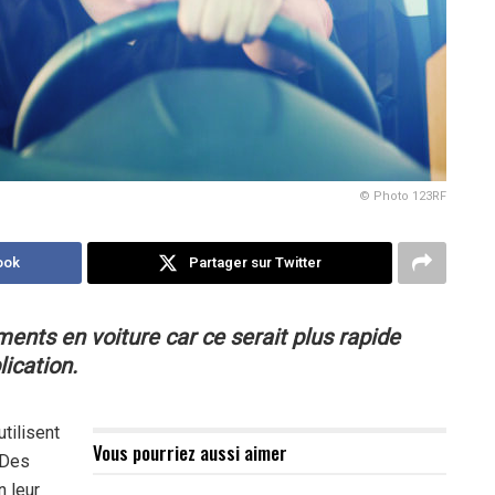
© Photo 123RF
ook
Partager sur Twitter
ments en voiture car ce serait plus rapide
lication.
utilisent
Vous pourriez aussi aimer
. Des
n leur