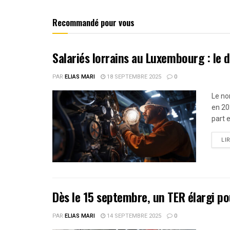
Recommandé pour vous
Salariés lorrains au Luxembourg : le 
PAR
ELIAS MARI
18 SEPTEMBRE 2025
0
Le no
en 20
part e
LI
Dès le 15 septembre, un TER élargi po
PAR
ELIAS MARI
14 SEPTEMBRE 2025
0