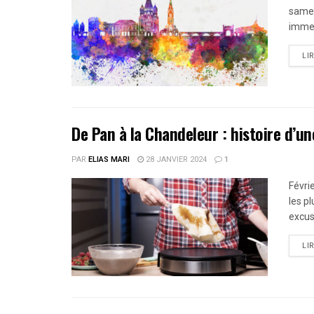
samed
immer
LI
De Pan à la Chandeleur : histoire d’u
PAR
ELIAS MARI
28 JANVIER 2024
1
Févri
les p
excus
LI