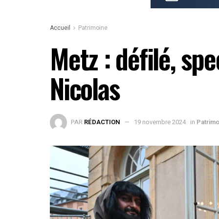
Accueil
Patrimoine
Metz : défilé, sp
Nicolas
PAR
RÉDACTION
19 novembre 2024
in
Patrimo