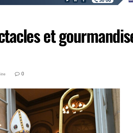
ectacles et gourmandise
0
ine