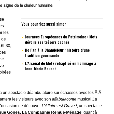
e signe de la chaleur humaine.
 se
Vous pourriez aussi aimer
des
r les
Journées Européennes du Patrimoine : Metz
é de
dévoile ses trésors cachés
16h30,
De Pan à la Chandeleur : histoire d’une
 des
tradition gourmande
de
L’Arsenal de Metz rebaptisé en hommage à
êve
Jean-Marie Rausch
pirées
 un spectacle déambulatoire sur échasses avec les Ā Ã
ntera les visiteurs avec son
affabulaconte
musical
La
l’occasion de découvrir
L’Affaire est Grave !
, un spectacle
rque Gones
.
La Compagnie Remue-Ménage
, quant à