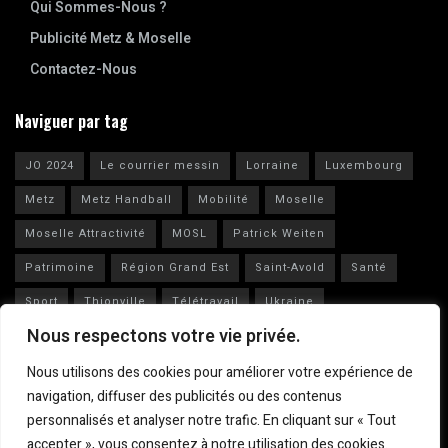
Qui Sommes-Nous ?
Publicité Metz & Moselle
Contactez-Nous
Naviguer par tag
JO 2024
Le courrier messin
Lorraine
Luxembourg
Metz
Metz Handball
Mobilité
Moselle
Moselle Attractivité
MOSL
Patrick Weiten
Patrimoine
Région Grand Est
Saint-Avold
Santé
Sport
Thionville
Télétravail
Ukraine
Nous respectons votre vie privée.
Vianney Huguenot
Ville de Metz
Nous utilisons des cookies pour améliorer votre expérience de
navigation, diffuser des publicités ou des contenus
personnalisés et analyser notre trafic. En cliquant sur « Tout
accepter », vous consentez à notre utilisation des cookies.