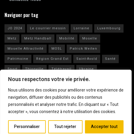
Naviguer par tag
JO 2024
Le courrier messin
Lorraine
Luxembourg
Metz
Metz Handball
Mobilité
Moselle
Moselle Attractivité
MOSL
Patrick Weiten
Patrimoine
Région Grand Est
Saint-Avold
Santé
Sport
Thionville
Télétravail
Ukraine
Nous respectons votre vie privée.
Vianney Huguenot
Ville de Metz
Nous utilisons des cookies pour améliorer votre expérience de
navigation, diffuser des publicités ou des contenus
personnalisés et analyser notre trafic. En cliquant sur « Tout
accepter », vous consentez à notre utilisation des cookies.
Mentions légales
© 2023
Le Courrier Messin
Personnaliser
Tout rejeter
Accepter tout