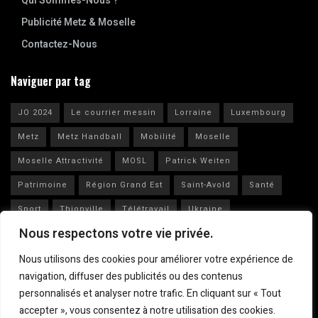
Qui Sommes-Nous ?
Publicité Metz & Moselle
Contactez-Nous
Naviguer par tag
JO 2024
Le courrier messin
Lorraine
Luxembourg
Metz
Metz Handball
Mobilité
Moselle
Moselle Attractivité
MOSL
Patrick Weiten
Patrimoine
Région Grand Est
Saint-Avold
Santé
Sport
Thionville
Télétravail
Ukraine
Nous respectons votre vie privée.
Vianney Huguenot
Ville de Metz
Nous utilisons des cookies pour améliorer votre expérience de
navigation, diffuser des publicités ou des contenus
personnalisés et analyser notre trafic. En cliquant sur « Tout
accepter », vous consentez à notre utilisation des cookies.