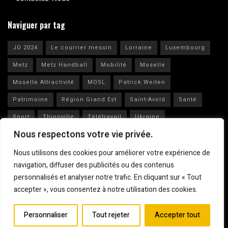
Naviguer par tag
JO 2024
Le courrier messin
Lorraine
Luxembourg
Metz
Metz Handball
Mobilité
Moselle
Moselle Attractivité
MOSL
Patrick Weiten
Patrimoine
Région Grand Est
Saint-Avold
Santé
Sport
Thionville
Télétravail
Ukraine
Nous respectons votre vie privée.
Vianney Huguenot
Ville de Metz
Nous utilisons des cookies pour améliorer votre expérience de
navigation, diffuser des publicités ou des contenus
personnalisés et analyser notre trafic. En cliquant sur « Tout
accepter », vous consentez à notre utilisation des cookies.
Mentions légales
© 2023
Le Courrier Messin
Personnaliser
Tout rejeter
Accepter tout