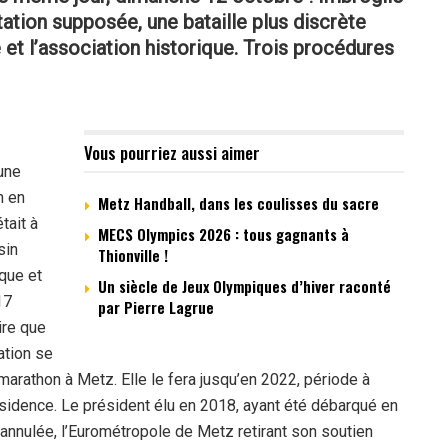
ation supposée, une bataille plus discrète
 et l’association historique. Trois procédures
Vous pourriez aussi aimer
une
n en
Metz Handball, dans les coulisses du sacre
tait à
MECS Olympics 2026 : tous gagnants à
sin
Thionville !
que et
Un siècle de Jeux Olympiques d’hiver raconté
17
par Pierre Lagrue
ire que
ation se
 marathon à Metz. Elle le fera jusqu’en 2022, période à
ésidence. Le président élu en 2018, ayant été débarqué en
t annulée, l’Eurométropole de Metz retirant son soutien