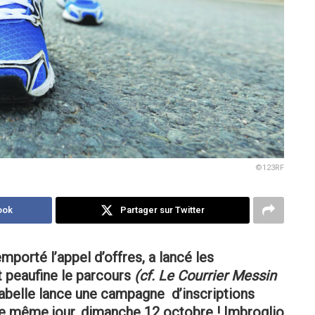
©123RF
ook
Partager sur Twitter
mporté l’appel d’offres, a lancé les
t peaufine le parcours
(cf. Le Courrier Messin
abelle lance une campagne d’inscriptions
u le même jour, dimanche 12 octobre ! Imbroglio