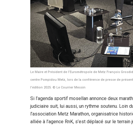
Le Maire et Président de l’Eurométropole de Metz François Grosdidi
centre Pompidou Metz, lors de la conférence de presse de présent
l’édition 2025. © Le Courrier Messin
Si l’agenda sportif mosellan annonce deux maratho
judiciaire suit, lui aussi, un rythme soutenu. Loin d
l’association Metz Marathon, organisatrice histor
alliée à l’agence RnK, s’est déplacé sur le terrain j