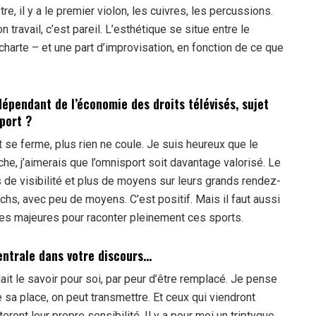
re, il y a le premier violon, les cuivres, les percussions.
travail, c’est pareil. L’esthétique se situe entre le
la charte – et une part d’improvisation, en fonction de ce que
dépendant de l’économie des droits télévisés, sujet
port ?
se ferme, plus rien ne coule. Je suis heureux que le
e, j’aimerais que l’omnisport soit davantage valorisé. Le
us de visibilité et plus de moyens sur leurs grands rendez-
hs, avec peu de moyens. C’est positif. Mais il faut aussi
es majeures pour raconter pleinement ces sports.
entrale dans votre discours…
it le savoir pour soi, par peur d’être remplacé. Je pense
 sa place, on peut transmettre. Et ceux qui viendront
eront leur propre sensibilité. Il y a pour moi un triptyque