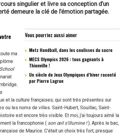
rcours singulier et livre sa conception d’un
iberté demeure la clé de l’émotion partagée.
Vous pourriez aussi aimer
 votre
Metz Handball, dans les coulisses du sacre
 toute ma
MECS Olympics 2026 : tous gagnants à
diplôme
Thionville !
 School
Un siècle de Jeux Olympiques d’hiver raconté
nariat
par Pierre Lagrue
ambridge.
ys
ngue et la culture françaises, qui sont très présentes sur
mes ou les noms de villes. Saint-Hubert, Souillac, Saint-
stoire est encore très visible. Et moi, j’ai toujours aimé la
gement la francophonie (
son œil s’illumine !
). Après le bac,
 française de Maurice. C’était un choix très fort, presque