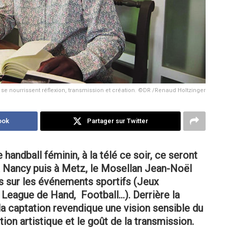
 se nourrissent réflexion, transmission et création. ©DR /Renaud Holtzinger
ook
Partager sur Twitter
ndball féminin, à la télé ce soir, ce seront
 à Nancy puis à Metz, le Mosellan Jean-Noël
ifs sur les événements sportifs (Jeux
League de Hand, Football…). Derrière la
la captation revendique une vision sensible du
ation artistique et le goût de la transmission.