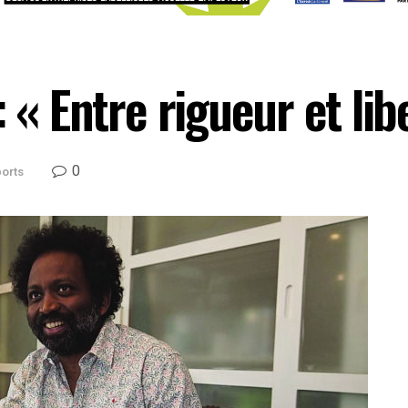
 « Entre rigueur et lib
0
orts