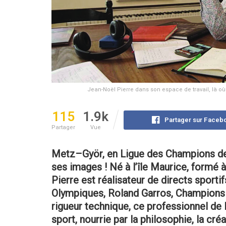
Jean-Noël Pierre dans son espace de travail, là où
115
1.9k
Partager sur Faceb
Partager
Vue
Metz–Györ, en Ligue des Champions de ha
ses images !
Né à l’île Maurice, formé
Pierre est réalisateur de directs sport
Olympiques, Roland Garros, Champions 
rigueur technique, ce professionnel de 
sport, nourrie par la philosophie, la cré