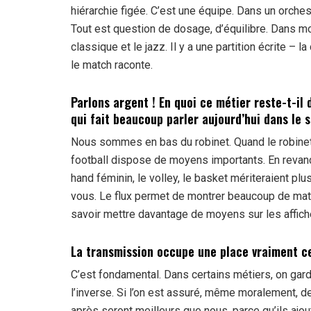
hiérarchie figée. C’est une équipe. Dans un orchest
Tout est question de dosage, d’équilibre. Dans mon 
classique et le jazz. Il y a une partition écrite – 
le match raconte.
Parlons argent ! En quoi ce métier reste-t-il 
qui fait beaucoup parler aujourd’hui dans le s
Nous sommes en bas du robinet. Quand le robinet 
football dispose de moyens importants. En revanch
hand féminin, le volley, le basket mériteraient pl
vous. Le flux permet de montrer beaucoup de matc
savoir mettre davantage de moyens sur les affich
La transmission occupe une place vraiment c
C’est fondamental. Dans certains métiers, on garda
l’inverse. Si l’on est assuré, même moralement, de
après seront meilleurs que nous, parce qu’ils ajout