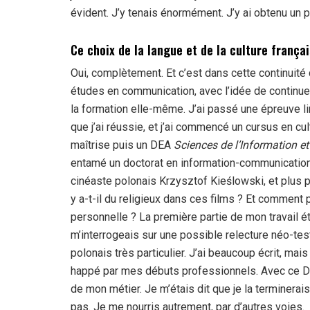
évident. J’y tenais énormément. J’y ai obtenu un 
Ce choix de la langue et de la culture frança
Oui, complètement. Et c’est dans cette continuité
études en communication, avec l’idée de continue
la formation elle-même. J’ai passé une épreuve l
que j’ai réussie, et j’ai commencé un cursus en cul
maîtrise puis un DEA
Sciences de l’Information e
entamé un doctorat en information-communication à
cinéaste polonais Krzysztof Kieślowski, et plus 
y a-t-il du religieux dans ces films ? Et commen
personnelle ? La première partie de mon travail ét
m’interrogeais sur une possible relecture néo-te
polonais très particulier. J’ai beaucoup écrit, mais
happé par mes débuts professionnels. Avec ce Docto
de mon métier. Je m’étais dit que je la terminerais 
pas. Je me nourris autrement, par d’autres voies.