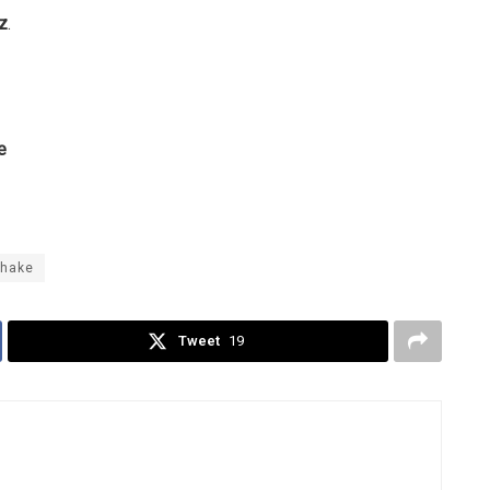
tz
.
e
hake
Tweet
19