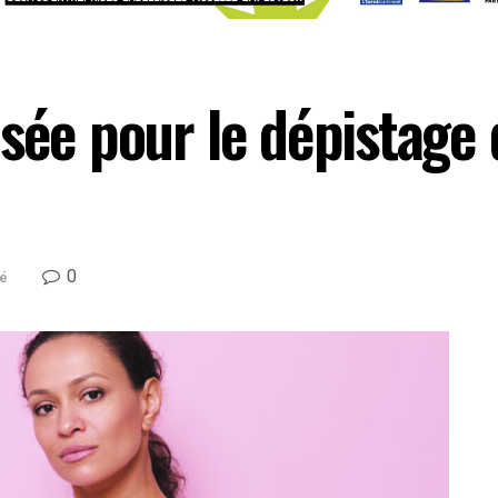
isée pour le dépistage
0
té