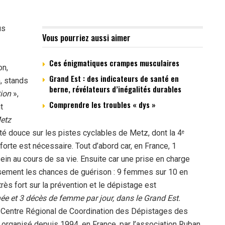
us
Vous pourriez aussi aimer
Ces énigmatiques crampes musculaires
on,
Grand Est : des indicateurs de santé en
, stands
berne, révélateurs d’inégalités durables
ion
»,
Comprendre les troubles « dys »
t
etz
té douce sur les pistes cyclables de Metz, dont la 4
e
forte est nécessaire. Tout d’abord car, en France, 1
in au cours de sa vie. Ensuite car une prise en charge
usement les chances de guérison : 9 femmes sur 10 en
rès fort sur la prévention et le dépistage est
 et 3 décès de femme par jour, dans le Grand Est.
e Centre Régional de Coordination des Dépistages des
 organisé depuis 1994, en France, par l’association Ruban