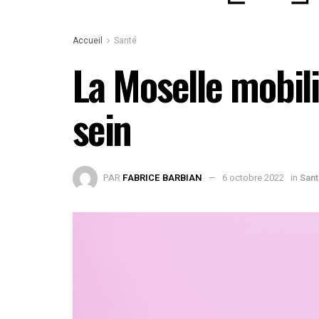
Accueil
Santé
La Moselle mobil
sein
PAR
FABRICE BARBIAN
6 octobre 2022
in
San