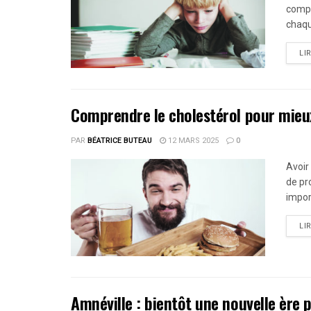
compr
chaqu
LI
Comprendre le cholestérol pour mieux
PAR
BÉATRICE BUTEAU
12 MARS 2025
0
Avoir
de pr
impor
LI
Amnéville : bientôt une nouvelle ère p