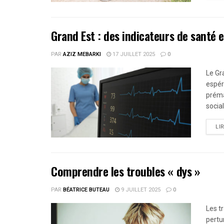
Grand Est : des indicateurs de santé e
PAR
AZIZ MEBARKI
17 JUILLET 2025
0
Le Gr
espér
préma
social.
LI
Comprendre les troubles « dys »
PAR
BÉATRICE BUTEAU
9 JUILLET 2025
0
Les t
pertu