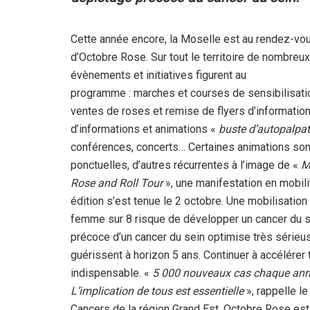
Cette année encore, la Moselle est au rendez-vo
d’Octobre Rose. Sur tout le territoire de nombreux
évènements et initiatives figurent au
programme : marches et courses de sensibilisati
ventes de roses et remise de flyers d’information
d’informations et animations «
buste d’autopalpat
conférences, concerts… Certaines animations son
ponctuelles, d’autres récurrentes à l’image de «
M
Rose and Roll Tour
», une manifestation en mobili
édition s’est tenue le 2 octobre. Une mobilisation 
femme sur 8 risque de développer un cancer du se
précoce d’un cancer du sein optimise très série
guérissent à horizon 5 ans. Continuer à accélérer t
indispensable. «
5 000 nouveaux cas chaque année
L’implication de tous est essentielle
», rappelle l
Cancers de la région Grand Est. Octobre Rose est