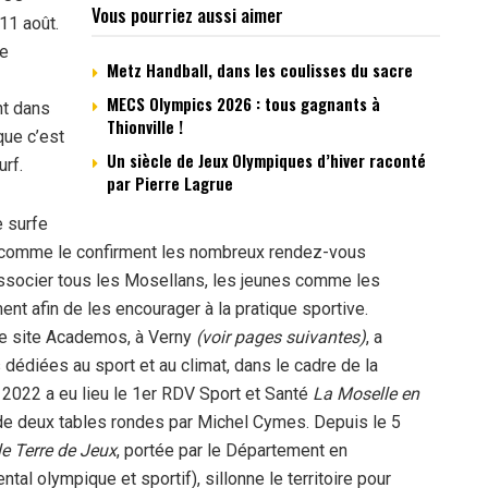
Vous pourriez aussi aimer
11 août.
de
Metz Handball, dans les coulisses du sacre
MECS Olympics 2026 : tous gagnants à
nt dans
Thionville !
que c’est
Un siècle de Jeux Olympiques d’hiver raconté
urf.
par Pierre Lagrue
e surfe
e comme le confirment les nombreux rendez-vous
associer tous les Mosellans, les jeunes comme les
nt afin de les encourager à la pratique sportive.
le site Academos, à Verny
(voir pages suivantes)
, a
dédiées au sport et au climat, dans le cadre de la
022 a eu lieu le 1er RDV Sport et Santé
La Moselle en
 de deux tables rondes par Michel Cymes. Depuis le 5
e Terre de Jeux
, portée par le Département en
l olympique et sportif), sillonne le territoire pour