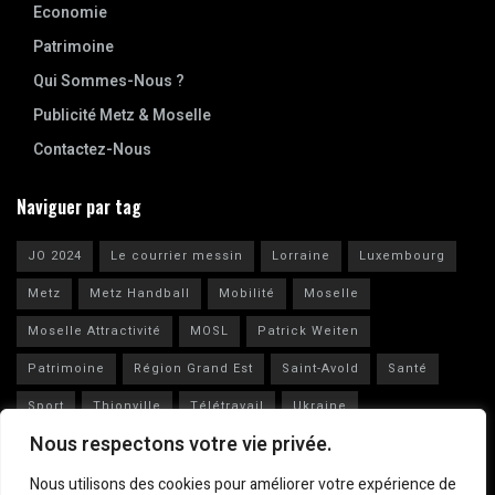
Economie
Patrimoine
Qui Sommes-Nous ?
Publicité Metz & Moselle
Contactez-Nous
Naviguer par tag
JO 2024
Le courrier messin
Lorraine
Luxembourg
Metz
Metz Handball
Mobilité
Moselle
Moselle Attractivité
MOSL
Patrick Weiten
Patrimoine
Région Grand Est
Saint-Avold
Santé
Sport
Thionville
Télétravail
Ukraine
Nous respectons votre vie privée.
Vianney Huguenot
Ville de Metz
Nous utilisons des cookies pour améliorer votre expérience de