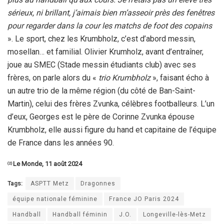
sérieux, ni brillant, j’aimais bien m’asseoir près des fenêtres
pour regarder dans la cour les matchs de foot des copains
». Le sport, chez les Krumbholz, c’est d’abord messin,
mosellan… et familial. Olivier Krumholz, avant d’entraîner,
joue au SMEC (Stade messin étudiants club) avec ses
frères, on parle alors du «
trio Krumbholz
», faisant écho à
un autre trio de la même région (du côté de Ban-Saint-
Martin), celui des frères Zvunka, célèbres footballeurs. L’un
d’eux, Georges est le père de Corinne Zvunka épouse
Krumbholz, elle aussi figure du hand et capitaine de l’équipe
de France dans les années 90.
Le Monde, 11 août 2024
(2)
Tags:
ASPTT Metz
Dragonnes
équipe nationale féminine
France JO Paris 2024
Handball
Handball féminin
J.O.
Longeville-lès-Metz