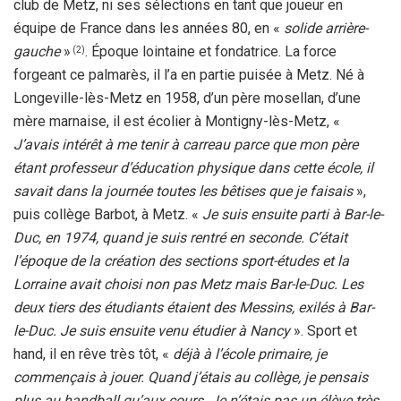
club de Metz, ni ses sélections en tant que joueur en
équipe de France dans les années 80, en «
solide arrière-
gauche
»
. Époque lointaine et fondatrice. La force
(2)
forgeant ce palmarès, il l’a en partie puisée à Metz. Né à
Longeville-lès-Metz en 1958, d’un père mosellan, d’une
mère marnaise, il est écolier à Montigny-lès-Metz, «
J’avais intérêt à me tenir à carreau parce que mon père
étant professeur d’éducation physique dans cette école, il
savait dans la journée toutes les bêtises que je faisais
»,
puis collège Barbot, à Metz. «
Je suis ensuite parti à Bar-le-
Duc, en 1974, quand je suis rentré en seconde. C’était
l’époque de la création des sections sport-études et la
Lorraine avait choisi non pas Metz mais Bar-le-Duc. Les
deux tiers des étudiants étaient des Messins, exilés à Bar-
le-Duc. Je suis ensuite venu étudier à Nancy
». Sport et
hand, il en rêve très tôt, «
déjà à l’école primaire, je
commençais à jouer. Quand j’étais au collège, je pensais
plus au handball qu’aux cours. Je n’étais pas un élève très