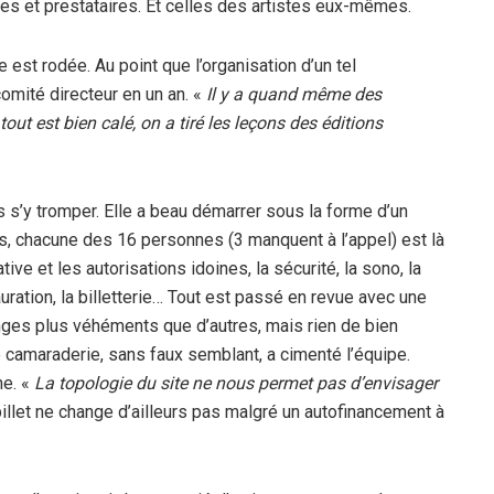
es et prestataires. Et celles des artistes eux-mêmes.
ne est rodée. Au point que l’organisation d’un tel
mité directeur en un an. «
Il y a quand même des
ut est bien calé, on a tiré les leçons des éditions
pas s’y tromper. Elle a beau démarrer sous la forme d’un
s, chacune des 16 personnes (3 manquent à l’appel) est là
ive et les autorisations idoines, la sécurité, la sono, la
auration, la billetterie… Tout est passé en revue avec une
anges plus véhéments que d’autres, mais rien de bien
e camaraderie, sans faux semblant, a cimenté l’équipe.
ne. «
La topologie du site ne nous permet pas d’envisager
illet ne change d’ailleurs pas malgré un autofinancement à