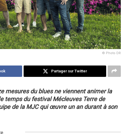
© Photo DR
ook
Partager sur Twitter
ze mesures du blues
ne viennent animer la
le temps du festival Mécleuves Terre de
quipe de la MJC
qui œuvre un an durant à son
te