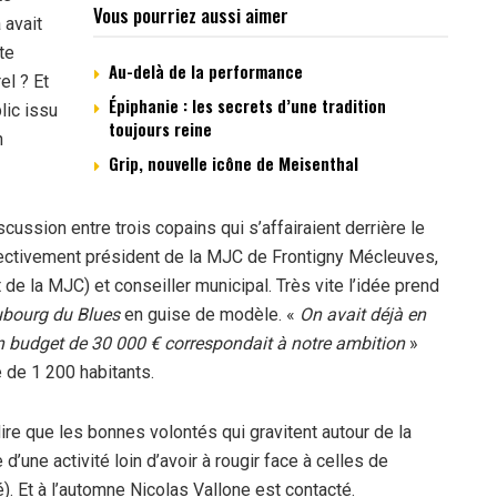
Vous pourriez aussi aimer
 avait
te
Au-delà de la performance
el ? Et
Épiphanie : les secrets d’une tradition
lic issu
toujours reine
n
Grip, nouvelle icône de Meisenthal
cussion entre trois copains qui s’affairaient derrière le
spectivement président de la MJC de Frontigny Mécleuves,
t de la MJC) et conseiller municipal. Très vite l’idée prend
bourg du Blues
en guise de modèle. «
On avait déjà en
on budget de 30 000 € correspondait à notre ambition
»
 de 1 200 habitants.
dire que les bonnes volontés qui gravitent autour de la
d’une activité loin d’avoir à rougir face à celles de
 Et à l’automne Nicolas Vallone est contacté.