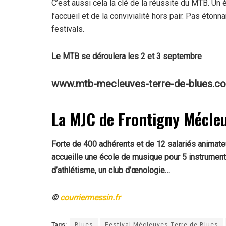
C’est aussi cela la clé de la réussite du MTB. Un ét
l’accueil et de la convivialité hors pair. Pas éto
festivals.
Le MTB se déroulera les 2 et 3 septembre
www.mtb-mecleuves-terre-de-blues.c
La MJC de Frontigny Mécle
Forte de 400 adhérents et de 12 salariés animateu
accueille une école de musique pour 5 instrument
d’athlétisme, un club d’œnologie…
©
courriermessin.fr
Tags:
Blues
Festival Mécleuves Terre de Blues