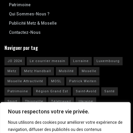
Patrimoine
Qui Sommes-Nous ?
Publicité Metz & Moselle
Contactez-Nous
Naviguer par tag
JO 2024
Le courrier messin
Lorraine
Luxembourg
Metz
Metz Handball
Mobilité
Moselle
Moselle Attractivité
MOSL
Patrick Weiten
Patrimoine
Région Grand Est
Saint-Avold
Santé
Sport
Thionville
Télétravail
Ukraine
Nous respectons votre vie privée.
Vianney Huguenot
Ville de Metz
Nous utilisons des cookies pour améliorer votre expérience de
navigation, diffuser des publicités ou des contenus