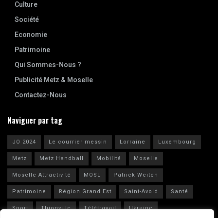
Culture
Société
Economie
Patrimoine
Qui Sommes-Nous ?
Publicité Metz & Moselle
Contactez-Nous
Naviguer par tag
JO 2024
Le courrier messin
Lorraine
Luxembourg
Metz
Metz Handball
Mobilité
Moselle
Moselle Attractivité
MOSL
Patrick Weiten
Patrimoine
Région Grand Est
Saint-Avold
Santé
Sport
Thionville
Télétravail
Ukraine