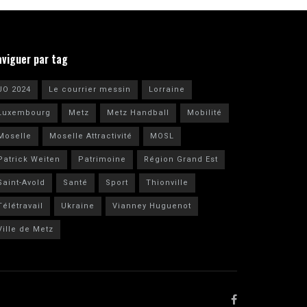
aviguer par tag
JO 2024
Le courrier messin
Lorraine
Luxembourg
Metz
Metz Handball
Mobilité
Moselle
Moselle Attractivité
MOSL
Patrick Weiten
Patrimoine
Région Grand Est
Saint-Avold
Santé
Sport
Thionville
Télétravail
Ukraine
Vianney Huguenot
Ville de Metz