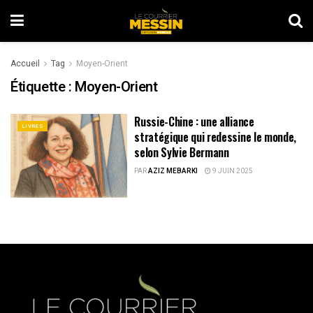
Accueil
Tag
Moyen-Orient
Étiquette :
Moyen-Orient
Russie-Chine : une alliance
LIVRES
stratégique qui redessine le monde,
selon Sylvie Bermann
PAR
AZIZ MEBARKI
9 JUIN 2025