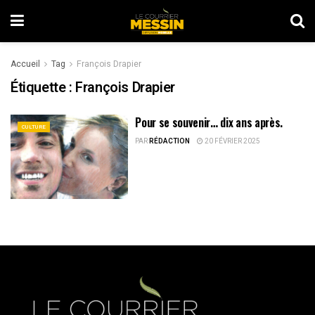
Accueil
Tag
François Drapier
Étiquette :
François Drapier
Pour se souvenir… dix ans après.
CULTURE
PAR
RÉDACTION
20 FÉVRIER 2025