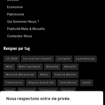
Economie
Patrimoine
Qui Sommes-Nous ?
Publicité Metz & Moselle
Contactez-Nous
Naviguer par tag
JO 2024
Le courrier messin
Lorraine
Luxembourg
Metz
Metz Handball
Mobilité
Moselle
Moselle Attractivité
MOSL
Patrick Weiten
Patrimoine
Région Grand Est
Saint-Avold
Santé
Sport
Thionville
Télétravail
Ukraine
Nous respectons votre vie privée.
Vianney Huguenot
Ville de Metz