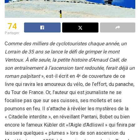
74
Partager
C
omme des milliers de cyclotouristes chaque année, un
Lorrain de 35 ans se lance le défi de grimper le mont
Ventoux. À elle seule, la petite histoire d’Arnaud Caël, de
son entraînement à l’ascension tant redoutée, ferait déjà un
roman palpitant
», est-il écrit en 4
de couverture de ce
e
livre qui ravira les amoureux du vélo, de l’effort, du panache,
du Tour de France. Or, l’auteur qui est journaliste ne se
focalise pas que sur ses cuisses, ses mollets et ses
poumons en feu. Il s’attache à révéler les mystères de la
« Citadelle interdite », en réveillant Pantani, Bobet ou bien
encore le fameux Kübler dit «l’Aigle d’Adliswil » qui finira par
laissera quelques « plumes » lors de son ascension du