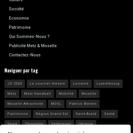
Société
Economie
Patrimoine
Qui Sommes-Nous ?
Publicité Metz & Moselle
Contactez-Nous
Naviguer par tag
JO 2024
Le courrier messin
Lorraine
Luxembourg
Metz
Metz Handball
Mobilité
Moselle
Moselle Attractivité
MOSL
Patrick Weiten
Patrimoine
Région Grand Est
Saint-Avold
Santé
Sport
Thionville
Télétravail
Ukraine