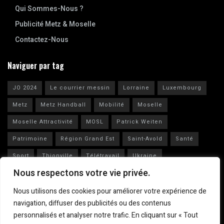
Qui Sommes-Nous ?
Publicité Metz & Moselle
Contactez-Nous
Naviguer par tag
JO 2024
Le courrier messin
Lorraine
Luxembourg
Metz
Metz Handball
Mobilité
Moselle
Moselle Attractivité
MOSL
Patrick Weiten
Patrimoine
Région Grand Est
Saint-Avold
Santé
Sport
Thionville
Télétravail
Ukraine
Nous respectons votre vie privée.
Vianney Huguenot
Ville de Metz
Nous utilisons des cookies pour améliorer votre expérience de
navigation, diffuser des publicités ou des contenus
personnalisés et analyser notre trafic. En cliquant sur « Tout