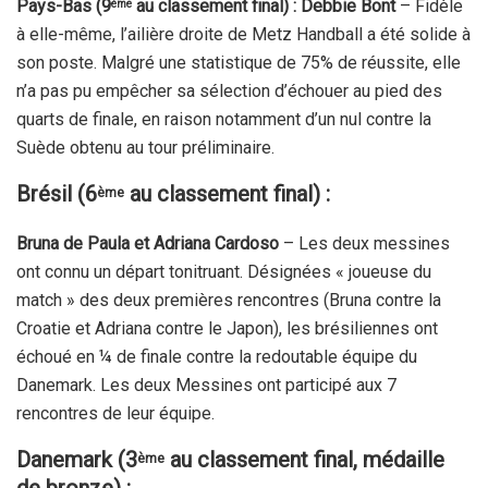
Pays-Bas (9
au classement final) : Debbie Bont
– Fidèle
ème
à elle-même, l’ailière droite de Metz Handball a été solide à
son poste. Malgré une statistique de 75% de réussite, elle
n’a pas pu empêcher sa sélection d’échouer au pied des
quarts de finale, en raison notamment d’un nul contre la
Suède obtenu au tour préliminaire.
Brésil (6
au classement final) :
ème
Bruna de Paula et Adriana Cardoso
– Les deux messines
ont connu un départ tonitruant. Désignées « joueuse du
match » des deux premières rencontres (Bruna contre la
Croatie et Adriana contre le Japon), les brésiliennes ont
échoué en ¼ de finale contre la redoutable équipe du
Danemark. Les deux Messines ont participé aux 7
rencontres de leur équipe.
Danemark
(3
au classement final, médaille
ème