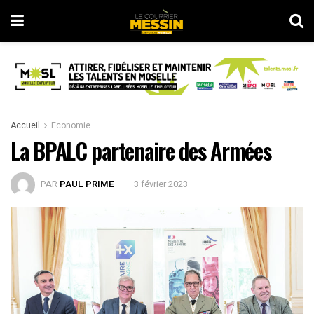
Accueil
Economie
La BPALC partenaire des Armées
PAR
PAUL PRIME
3 février 2023