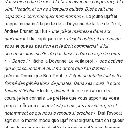
s’asseoir à côté de moi à la fac, il avait une coupe afro, à la
Jimi Hendrix, et on ne s’est plus quittés. Djaf avait une
capacité à communiquer hors-normes
». Le jeune Djaffar
frappe un matin à la porte de la Doyenne de la fac de Droit,
Andrée Brunet, qui fut «
une pièce maîtresse dans son
itinéraire
». Il lui explique que «
c’est la galère, il n’a pas de
sous et que sa passion est le droit commercial. Il lui
demande alors si elle n’a pas besoin d’un chargé de cours
». «
Banco !
», lâche la Doyenne. Le voilà prof, «
une activité
qui le passionnait et qu’il n’a arrêté que l’an dernier
»,
précise Dominique Boh-Petit : «
Il était un intellectuel et il a
formé des générations de juristes. Dans ses cours, il nous
faisait réfléchir. «
Inutile,
disait-il,
de me recracher des
cours, je les connais. Je préfère que vous apportiez votre
propre réflexion
« . Il ne s’est jamais pris au sérieux, c’est
notamment ce qui nous a rendus si proches
». Djaf l’avocat
agit sur le même mode que Djaf l’enseignant, tout en rigueur
et en douceur, en simplicité et en générosité, «
en homme