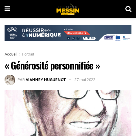
Accueil
Portrait
« Générosité personnifiée »
PAR
VIANNEY HUGUENOT
27 mai 2022