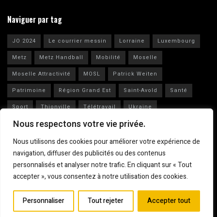
Naviguer par tag
JO 2024
Le courrier messin
Lorraine
Luxembourg
Metz
Metz Handball
Mobilité
Moselle
Moselle Attractivité
MOSL
Patrick Weiten
Patrimoine
Région Grand Est
Saint-Avold
Santé
Sport
Thionville
Télétravail
Ukraine
Nous respectons votre vie privée.
Vianney Huguenot
Ville de Metz
Nous utilisons des cookies pour améliorer votre expérience de
navigation, diffuser des publicités ou des contenus
personnalisés et analyser notre trafic. En cliquant sur « Tout
accepter », vous consentez à notre utilisation des cookies.
Mentions légales
© 2023
Le Courrier Messin
Personnaliser
Tout rejeter
Accepter tout