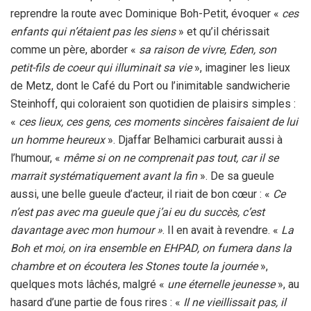
reprendre la route avec Dominique Boh-Petit, évoquer «
ces
enfants qui n’étaient pas les siens
» et qu’il chérissait
comme un père, aborder «
sa
raison de vivre, Eden, son
petit-fils de coeur qui illuminait sa vie
», imaginer les lieux
de Metz, dont le Café du Port ou l’inimitable sandwicherie
Steinhoff, qui coloraient son quotidien de plaisirs simples :
«
ces lieux, ces gens, ces moments sincères faisaient de lui
un homme heureux
». Djaffar Belhamici carburait aussi à
l’humour, «
même si on ne comprenait pas tout, car il se
marrait systématiquement avant la fin
». De sa gueule
aussi, une belle gueule d’acteur, il riait de bon cœur : «
Ce
n’est pas avec ma gueule que j’ai eu du succès, c’est
davantage avec mon humour »
. Il en avait à revendre. «
La
Boh et moi, on ira ensemble en EHPAD, on fumera dans la
chambre et on écoutera les Stones toute la journée
»,
quelques mots lâchés, malgré «
une éternelle jeunesse
», au
hasard d’une partie de fous rires : «
Il ne vieillissait pas, il