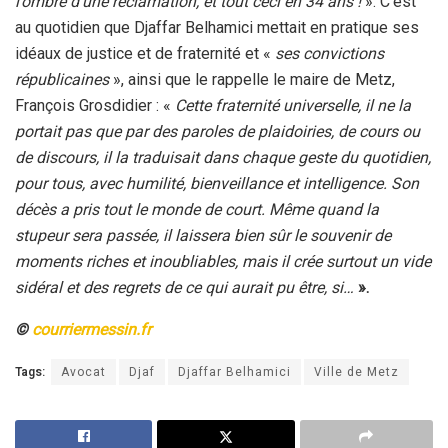
l’ombre d’une réclamation, et tout ceci en 34 ans !
». C’est
au quotidien que Djaffar Belhamici mettait en pratique ses
idéaux de justice et de fraternité et «
ses convictions
républicaines
», ainsi que le rappelle le maire de Metz,
François Grosdidier : «
Cette fraternité universelle, il ne la
portait pas que par des paroles de plaidoiries, de cours ou
de discours, il la traduisait dans chaque geste du quotidien,
pour tous, avec humilité, bienveillance et intelligence. Son
décès a pris tout le monde de court. Même quand la
stupeur sera passée, il laissera bien sûr le souvenir de
moments riches et inoubliables, mais il crée surtout un vide
sidéral et des regrets de ce qui aurait pu être, si…
».
©
courriermessin.fr
Tags:
Avocat
Djaf
Djaffar Belhamici
Ville de Metz