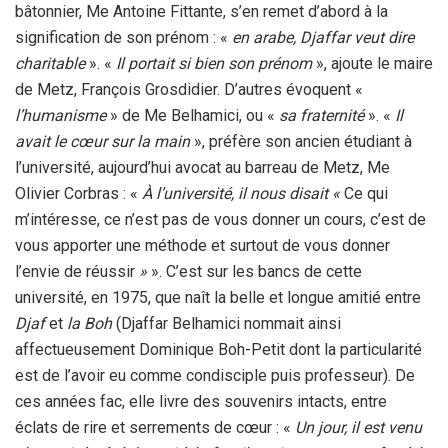
bâtonnier, Me Antoine Fittante, s’en remet d’abord à la
signification de son prénom : «
en arabe, Djaffar veut dire
charitable
». «
Il portait si bien son prénom
», ajoute le maire
de Metz, François Grosdidier. D’autres évoquent «
l’humanisme
» de Me Belhamici, ou «
sa fraternité
». «
Il
avait le cœur sur la main
», préfère son ancien étudiant à
l’université, aujourd’hui avocat au barreau de Metz, Me
Olivier Corbras : «
À l’université, il nous disait «
Ce qui
m’intéresse, ce n’est pas de vous donner un cours, c’est de
vous apporter une méthode et surtout de vous donner
l’envie de réussir
»
». C’est sur les bancs de cette
université, en 1975, que naît la belle et longue amitié entre
Djaf
et
la Boh
(Djaffar Belhamici nommait ainsi
affectueusement Dominique Boh-Petit dont la particularité
est de l’avoir eu comme condisciple puis professeur). De
ces années fac, elle livre des souvenirs intacts, entre
éclats de rire et serrements de cœur : «
Un jour, il est venu