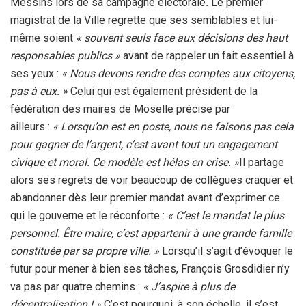
Messins lors de sa campagne électorale
.
Le premier
magistrat de la Ville regrette que ses semblables et lui-
même soient
« souvent seuls face aux décisions des haut
responsables publics »
avant de rappeler un fait essentiel à
ses yeux :
« Nous devons rendre des comptes aux citoyens,
pas à eux. »
Celui qui est également président de la
fédération des maires de Moselle précise par
ailleurs :
« Lorsqu’on est en poste, nous ne faisons pas cela
pour gagner de l’argent, c’est avant tout un engagement
civique et moral. Ce modèle est hélas en crise. »
Il partage
alors ses regrets de voir beaucoup de collègues craquer et
abandonner dès leur premier mandat avant d’exprimer ce
qui le gouverne et le réconforte :
« C’est le mandat le plus
personnel. Être maire, c’est appartenir à une grande famille
constituée par sa propre ville. »
Lorsqu’il s’agit d’évoquer le
futur pour mener à bien ses tâches, François Grosdidier n’y
va pas par quatre chemins :
« J’aspire à plus de
décentralisation ! »
C’est pourquoi, à son échelle, il s’est