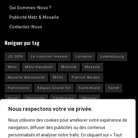
Qui Sommes-Nous ?
Publicité Metz & Moselle
Contactez-Nous
Naviguer par tag
JO 2024
Le courrier messin
Lorraine
Luxembourg
Metz
Metz Handball
Mobilité
Moselle
Moselle Attractivité
MOSL
Patrick Weiten
Patrimoine
Région Grand Est
Saint-Avold
Santé
Sport
Thionville
Télétravail
Ukraine
Nous respectons votre vie privée.
Vianney Huguenot
Ville de Metz
Nous utilisons des cookies pour améliorer votre expérience de
navigation, diffuser des publicités ou des contenus
personnalisés et analyser notre trafic. En cliquant sur « Tout