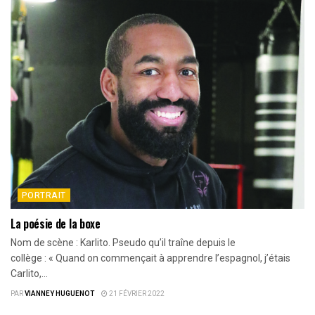
PORTRAIT
La poésie de la boxe
Nom de scène : Karlito. Pseudo qu’il traîne depuis le
collège : « Quand on commençait à apprendre l’espagnol, j’étais
Carlito,...
PAR
VIANNEY HUGUENOT
21 FÉVRIER 2022