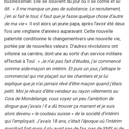
businessman. Elle se souvient du jour où il se confie et lui
dit : «
Il me manque un peu de substance. Le recrutement,
j’en ai fait le tour, il faut que je fasse quelque chose d’autre
de ma vie
». Il est alors un jeune papa, après l’avoir été deux
fois une vingtaine d’années auparavant. Cette nouvelle
paternité conditionne le changementvers une nouvelle vie,
portée par de nouvelles valeurs. D’autres révolutions ont
sillonné sa carrière, dont une au sortir d’un service militaire
effectué à Toul : «
Je n’ai pas fait d’études, j’ai commencé
comme aide-maçon en intérim. Et puis un jour, j’attrape le
commercial qui me plaçait sur les chantiers et je lui
explique que je n’ai jamais rêvé d’être maçon quand j’étais
petit. Moi je rêvais d’être vendeur au rayon vêtements au
Cora de Mondelange, vous voyez un peu l’ambition de
dingue que j’avais ! Il a dû trouver ça marrant et je suis
alors devenu « le couteau suisse » de la société d’intérim
qui l’employait. J’avais 18 ans, c’était l’époque où l’intérim
marchait fort mais il n’y avait pas de fax, pas de SMS ni de