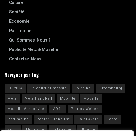
Culture
Société
Economie
Patrimoine
Qui Sommes-Nous ?
Publicité Metz & Moselle
Contactez-Nous
Naviguer par tag
JO 2024
Le courrier messin
Lorraine
Luxembourg
Metz
Metz Handball
Mobilité
Moselle
Moselle Attractivité
MOSL
Patrick Weiten
Patrimoine
Région Grand Est
Saint-Avold
Santé
Sport
Thionville
Télétravail
Ukraine