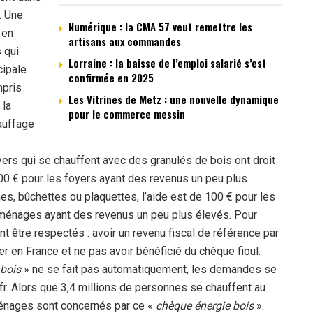
. Une
Numérique : la CMA 57 veut remettre les
 en
artisans aux commandes
 qui
Lorraine : la baisse de l’emploi salarié s’est
ipale.
confirmée en 2025
mpris
Les Vitrines de Metz : une nouvelle dynamique
 la
pour le commerce messin
auffage
yers qui se chauffent avec des granulés de bois ont droit
00 € pour les foyers ayant des revenus un peu plus
s, bûchettes ou plaquettes, l’aide est de 100 € pour les
ménages ayant des revenus un peu plus élevés. Pour
nt être respectés : avoir un revenu fiscal de référence par
r en France et ne pas avoir bénéficié du chèque fioul.
bois
» ne se fait pas automatiquement, les demandes se
fr. Alors que 3,4 millions de personnes se chauffent au
ménages sont concernés par ce «
chèque énergie bois
».