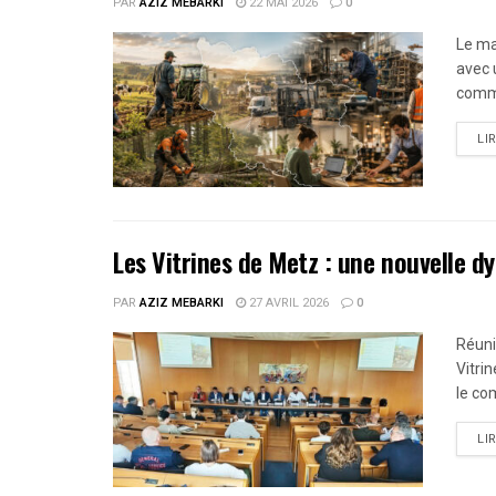
PAR
AZIZ MEBARKI
22 MAI 2026
0
Le ma
avec u
comme
LI
Les Vitrines de Metz : une nouvelle
PAR
AZIZ MEBARKI
27 AVRIL 2026
0
Réuni
Vitri
le co
LI