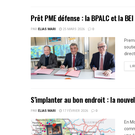
Prêt PME défense : la BPALC et la BEI
PAR
ELIAS MARI
25 MARS 2026
0
Premi
souti
direc
LI
S’implanter au bon endroit : la nouve
PAR
ELIAS MARI
17 FÉVRIER 2026
0
En Mo
comme