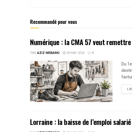
Recommandé pour vous
Numérique : la CMA 57 veut remettre
PAR
AZIZ MEBARKI
28 MAI 2026
0
Du 1e
destin
factur
LI
Lorraine : la baisse de l’emploi salar