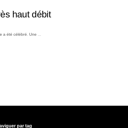
ès haut débit
e a été célébré. Une ...
aviguer par tag