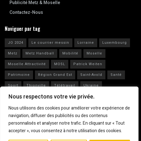
Publicité Metz & Moselle
Contactez-Nous
Naviguer par tag
JO 2024
Le courrier messin
Lorraine
Luxembourg
Metz
Metz Handball
Mobilité
Moselle
Moselle Attractivité
MOSL
Patrick Weiten
Patrimoine
Région Grand Est
Saint-Avold
Santé
Sport
Thionville
Télétravail
Ukraine
Nous respectons votre vie privée.
Vianney Huguenot
Ville de Metz
Nous utilisons des cookies pour améliorer votre expérience de
navigation, diffuser des publicités ou des contenus
personnalisés et analyser notre trafic. En cliquant sur « Tout
accepter », vous consentez à notre utilisation des cookies.
Mentions légales