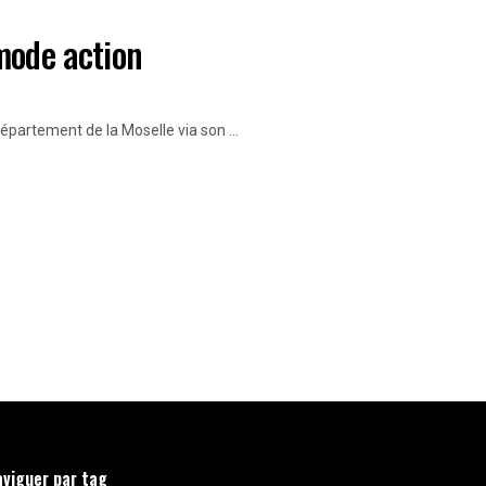
mode action
partement de la Moselle via son ...
aviguer par tag