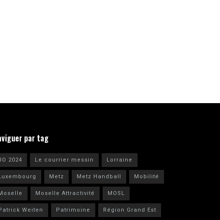
aviguer par tag
JO 2024
Le courrier messin
Lorraine
Luxembourg
Metz
Metz Handball
Mobilité
Moselle
Moselle Attractivité
MOSL
Patrick Weiten
Patrimoine
Région Grand Est