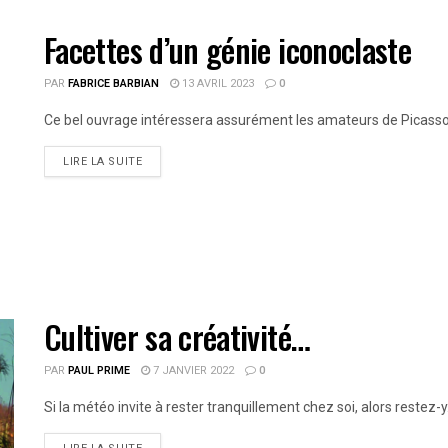
Facettes d’un génie iconoclaste
PAR
FABRICE BARBIAN
13 AVRIL 2023
0
Ce bel ouvrage intéressera assurément les amateurs de Picasso d
LIRE LA SUITE
Cultiver sa créativité…
PAR
PAUL PRIME
7 JANVIER 2022
0
Si la météo invite à rester tranquillement chez soi, alors restez-y.