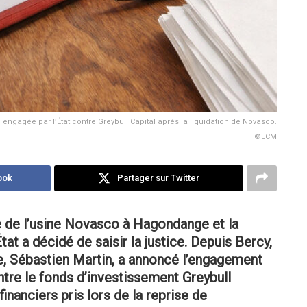
e engagée par l’État contre Greybull Capital après la liquidation de Novasco.
©LCM
ook
Partager sur Twitter
re de l’usine Novasco à Hagondange et la
at a décidé de saisir la justice. Depuis Bercy,
ie, Sébastien Martin, a annoncé l’engagement
ntre le fonds d’investissement Greybull
nanciers pris lors de la reprise de