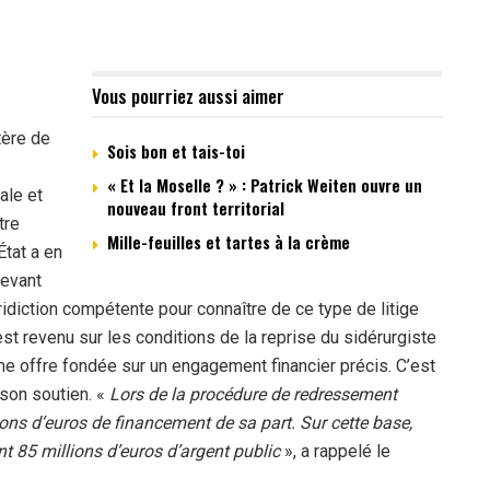
Vous pourriez aussi aimer
tère de
Sois bon et tais-toi
« Et la Moselle ? » : Patrick Weiten ouvre un
ale et
nouveau front territorial
tre
Mille-feuilles et tartes à la crème
tat a en
devant
ridiction compétente pour connaître de ce type de litige
t revenu sur les conditions de la reprise du sidérurgiste
une offre fondée sur un engagement financier précis. C’est
 son soutien. «
Lors de la procédure de redressement
llions d’euros de financement de sa part. Sur cette base,
nt 85 millions d’euros d’argent public
», a rappelé le