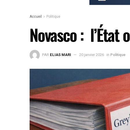
Accueil
Politique
Novasco : l’État o
PAR
ELIAS MARI
20 janvier 2026
in
Politique