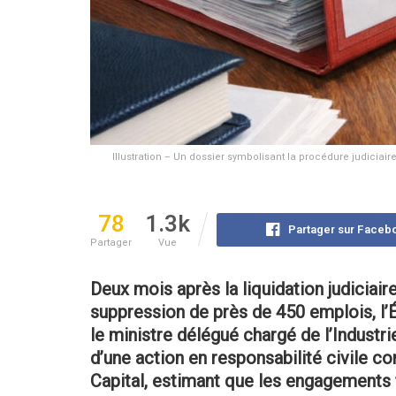
Illustration – Un dossier symbolisant la procédure judiciair
78
1.3k
Partager sur Faceb
Partager
Vue
Deux mois après la liquidation judiciai
suppression de près de 450 emplois, l’Ét
le ministre délégué chargé de l’Industr
d’une action en responsabilité civile co
Capital, estimant que les engagements fi