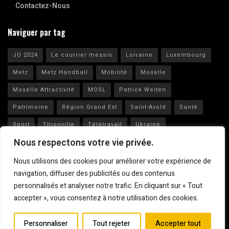
Contactez-Nous
Naviguer par tag
JO 2024
Le courrier messin
Lorraine
Luxembourg
Metz
Metz Handball
Mobilité
Moselle
Moselle Attractivité
MOSL
Patrick Weiten
Patrimoine
Région Grand Est
Saint-Avold
Santé
Sport
Thionville
Télétravail
Ukraine
Nous respectons votre vie privée.
Vianney Huguenot
Ville de Metz
Nous utilisons des cookies pour améliorer votre expérience de
navigation, diffuser des publicités ou des contenus
personnalisés et analyser notre trafic. En cliquant sur « Tout
accepter », vous consentez à notre utilisation des cookies.
Mentions légales
© 2023
Le Courrier Messin
Personnaliser
Tout rejeter
Accepter tout