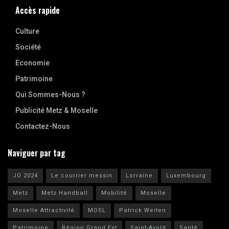
Accès rapide
Culture
Société
Economie
Patrimoine
Qui Sommes-Nous ?
Publicité Metz & Moselle
Contactez-Nous
Naviguer par tag
JO 2024
Le courrier messin
Lorraine
Luxembourg
Metz
Metz Handball
Mobilité
Moselle
Moselle Attractivité
MOSL
Patrick Weiten
Patrimoine
Région Grand Est
Saint-Avold
Santé