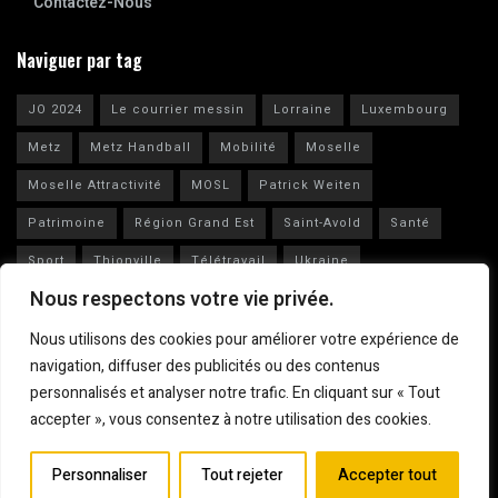
Contactez-Nous
Naviguer par tag
JO 2024
Le courrier messin
Lorraine
Luxembourg
Metz
Metz Handball
Mobilité
Moselle
Moselle Attractivité
MOSL
Patrick Weiten
Patrimoine
Région Grand Est
Saint-Avold
Santé
Sport
Thionville
Télétravail
Ukraine
Nous respectons votre vie privée.
Vianney Huguenot
Ville de Metz
Nous utilisons des cookies pour améliorer votre expérience de
navigation, diffuser des publicités ou des contenus
personnalisés et analyser notre trafic. En cliquant sur « Tout
accepter », vous consentez à notre utilisation des cookies.
Mentions légales
© 2023
Le Courrier Messin
Personnaliser
Tout rejeter
Accepter tout