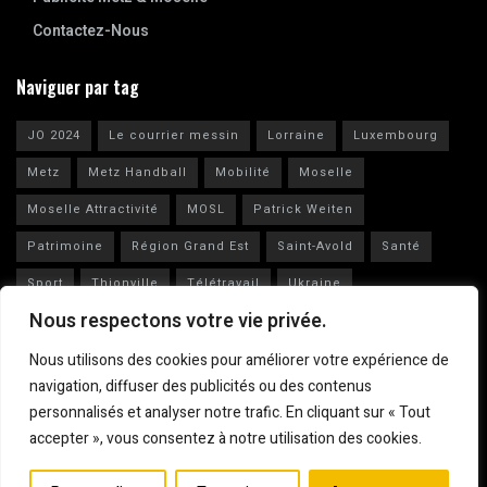
Contactez-Nous
Naviguer par tag
JO 2024
Le courrier messin
Lorraine
Luxembourg
Metz
Metz Handball
Mobilité
Moselle
Moselle Attractivité
MOSL
Patrick Weiten
Patrimoine
Région Grand Est
Saint-Avold
Santé
Sport
Thionville
Télétravail
Ukraine
Nous respectons votre vie privée.
Vianney Huguenot
Ville de Metz
Nous utilisons des cookies pour améliorer votre expérience de
navigation, diffuser des publicités ou des contenus
personnalisés et analyser notre trafic. En cliquant sur « Tout
accepter », vous consentez à notre utilisation des cookies.
Mentions légales