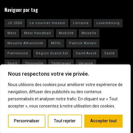
Naviguer par tag
JO 2024
Le courrier messin
Lorraine
Luxembourg
Metz
Metz Handball
Mobilité
Moselle
Moselle Attractivité
MOSL
Patrick Weiten
Patrimoine
Région Grand Est
Saint-Avold
Santé
Sport
Thionville
Télétravail
Ukraine
Nous respectons votre vie privée.
Vianney Huguenot
Ville de Metz
Nous utilisons des cookies pour améliorer votre expérience de
navigation, diffuser des publicités ou des contenus
personnalisés et analyser notre trafic. En cliquant sur « Tout
accepter », vous consentez à notre utilisation des cookies.
Mentions légales
© 2023
Le Courrier Messin
Personnaliser
Tout rejeter
Accepter tout