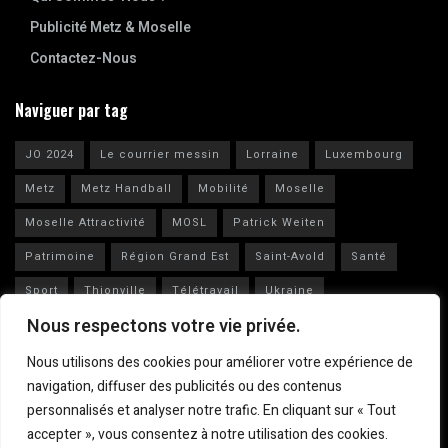
Publicité Metz & Moselle
Contactez-Nous
Naviguer par tag
JO 2024
Le courrier messin
Lorraine
Luxembourg
Metz
Metz Handball
Mobilité
Moselle
Moselle Attractivité
MOSL
Patrick Weiten
Patrimoine
Région Grand Est
Saint-Avold
Santé
Sport
Thionville
Télétravail
Ukraine
Nous respectons votre vie privée.
Vianney Huguenot
Ville de Metz
Nous utilisons des cookies pour améliorer votre expérience de
navigation, diffuser des publicités ou des contenus
personnalisés et analyser notre trafic. En cliquant sur « Tout
accepter », vous consentez à notre utilisation des cookies.